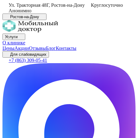
Ул. Тракторная 48Г
,
Ростов-на-Дону
Круглосуточно
Анонимно
Ростов-на-Дону
Услуги
О клинике
Цены
Акции
Отзывы
Блог
Контакты
Для слабовидящих
+7 (863) 309-05-41