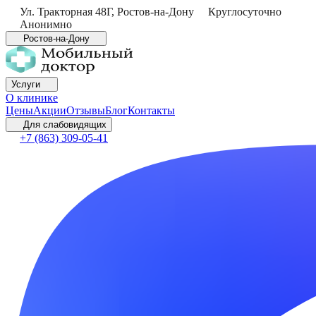
Ул. Тракторная 48Г
,
Ростов-на-Дону
Круглосуточно
Анонимно
Ростов-на-Дону
Услуги
О клинике
Цены
Акции
Отзывы
Блог
Контакты
Для слабовидящих
+7 (863) 309-05-41