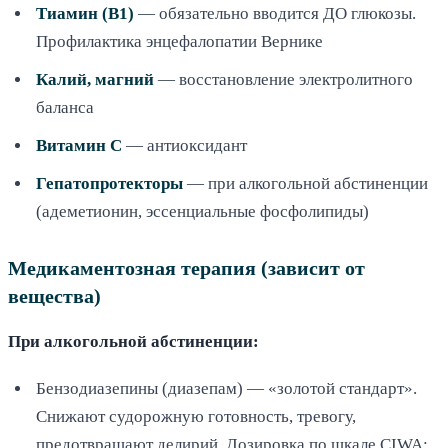
Тиамин (B1)
— обязательно вводится ДО глюкозы.
Профилактика энцефалопатии Вернике
Калий, магний
— восстановление электролитного
баланса
Витамин C
— антиоксидант
Гепатопротекторы
— при алкогольной абстиненции
(адеметионин, эссенциальные фосфолипиды)
Медикаментозная терапия (зависит от
вещества)
При алкогольной абстиненции:
Бензодиазепины (диазепам) — «золотой стандарт».
Снижают судорожную готовность, тревогу,
предотвращают делирий. Дозировка по шкале CIWA: