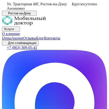
Ул. Тракторная 48Г
,
Ростов-на-Дону
Круглосуточно
Анонимно
Ростов-на-Дону
Услуги
О клинике
Цены
Акции
Отзывы
Блог
Контакты
Для слабовидящих
+7 (863) 309-05-41