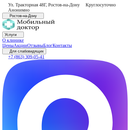
Ул. Тракторная 48Г
,
Ростов-на-Дону
Круглосуточно
Анонимно
Ростов-на-Дону
Услуги
О клинике
Цены
Акции
Отзывы
Блог
Контакты
Для слабовидящих
+7 (863) 309-05-41