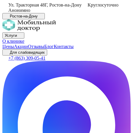
Ул. Тракторная 48Г
,
Ростов-на-Дону
Круглосуточно
Анонимно
Ростов-на-Дону
Услуги
О клинике
Цены
Акции
Отзывы
Блог
Контакты
Для слабовидящих
+7 (863) 309-05-41