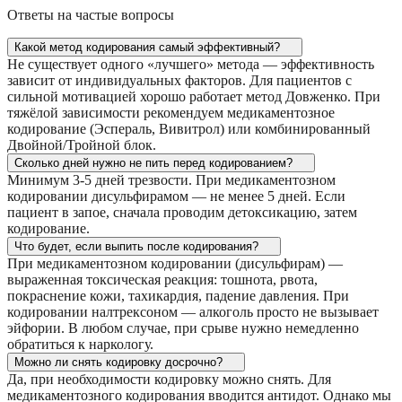
Ответы на частые вопросы
Какой метод кодирования самый эффективный?
Не существует одного «лучшего» метода — эффективность
зависит от индивидуальных факторов. Для пациентов с
сильной мотивацией хорошо работает метод Довженко. При
тяжёлой зависимости рекомендуем медикаментозное
кодирование (Эспераль, Вивитрол) или комбинированный
Двойной/Тройной блок.
Сколько дней нужно не пить перед кодированием?
Минимум 3-5 дней трезвости. При медикаментозном
кодировании дисульфирамом — не менее 5 дней. Если
пациент в запое, сначала проводим детоксикацию, затем
кодирование.
Что будет, если выпить после кодирования?
При медикаментозном кодировании (дисульфирам) —
выраженная токсическая реакция: тошнота, рвота,
покраснение кожи, тахикардия, падение давления. При
кодировании налтрексоном — алкоголь просто не вызывает
эйфории. В любом случае, при срыве нужно немедленно
обратиться к наркологу.
Можно ли снять кодировку досрочно?
Да, при необходимости кодировку можно снять. Для
медикаментозного кодирования вводится антидот. Однако мы