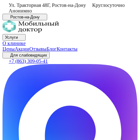
Ул. Тракторная 48Г
,
Ростов-на-Дону
Круглосуточно
Анонимно
Ростов-на-Дону
Услуги
О клинике
Цены
Акции
Отзывы
Блог
Контакты
Для слабовидящих
+7 (863) 309-05-41