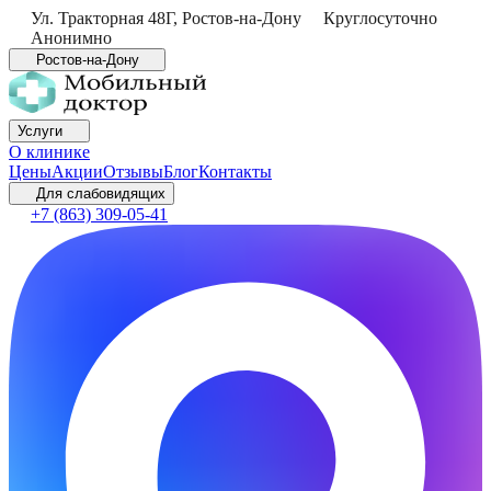
Ул. Тракторная 48Г
,
Ростов-на-Дону
Круглосуточно
Анонимно
Ростов-на-Дону
Услуги
О клинике
Цены
Акции
Отзывы
Блог
Контакты
Для слабовидящих
+7 (863) 309-05-41