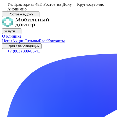
Ул. Тракторная 48Г
,
Ростов-на-Дону
Круглосуточно
Анонимно
Ростов-на-Дону
Услуги
О клинике
Цены
Акции
Отзывы
Блог
Контакты
Для слабовидящих
+7 (863) 309-05-41